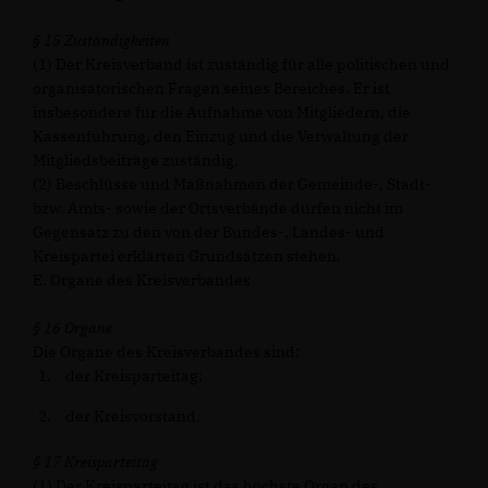
§ 15 Zuständigkeiten
(1) Der Kreisverband ist zuständig für alle politischen und
organisatorischen Fragen seines Bereiches. Er ist
insbesondere für die Aufnahme von Mitgliedern, die
Kassenführung, den Einzug und die Verwaltung der
Mitgliedsbeiträge zuständig.
(2) Beschlüsse und Maßnahmen der Gemeinde-, Stadt-
bzw. Amts- sowie der Ortsverbände dürfen nicht im
Gegensatz zu den von der Bundes-, Landes- und
Kreispartei erklärten Grundsätzen stehen.
E. Organe des Kreisverbandes
§ 16 Organe
Die Organe des Kreisverbandes sind:
der Kreisparteitag;
der Kreisvorstand.
§ 17 Kreisparteitag
(1) Der Kreisparteitag ist das höchste Organ des