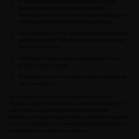
in Versammlungen politischer Gegner, in deren
Rundfunksendungen, Fernsehsendungen,
Presseorganen oder auf deren Internetseiten gegen
die erklärte Politik der Union Stellung nimmt;
als Kandidat der CDU in eine Vertretungskörperschaft
gewählt ist und der CDU-Fraktion nicht beitritt oder
aus ihr ausscheidet;
vertrauliche Parteivorgänge veröffentlicht oder an
politische Gegner verrät;
Vermögen, das der Partei gehört oder zur Verfügung
steht, veruntreut.
(2) Im Sinne von § 11 Abs. 1 ist parteischädigendes
Verhalten als gegeben anzusehen, wenn ein Mitglied vor
oder während seiner Mitgliedschaft in der Partei
Mitbürger als Gegner eines totalitären Systems denunziert
bzw. seine politische oder gesellschaftliche Stellung dazu
missbraucht hat, andere zu verfolgen.