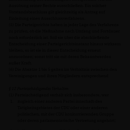
Ausübung seiner Rechte ausschließen. Ein solcher
Vorstandsbeschluss gilt gleichzeitig als Antrag auf
Einleitung eines Ausschlussverfahrens.
(5) Die Parteigerichte haben in jeder Lage des Verfahrens
zu prüfen, ob die Maßnahme nach Umfang und Fortdauer
noch erforderlich ist. Soll sie über die abschließende
Entscheidung einer Parteigerichtsinstanz hinaus wirksam
bleiben, so ist sie in dieser Entscheidung erneut
anzuordnen; sonst tritt sie mit deren Bekanntwerden
außer Kraft.
(6) Die Absätze 1 bis 5 gelten im Verhältnis zwischen den
Vereinigungen und ihren Mitgliedern entsprechend
§ 12 Parteischädigendes Verhalten
(1) Parteischädigend verhält sich insbesondere, wer
zugleich einer anderen Partei innerhalb des
Tätigkeitsgebietes der CDU oder einer anderen
politischen, mit der CDU konkurrierenden Gruppe
oder deren parlamentarische Vertretung angehört;