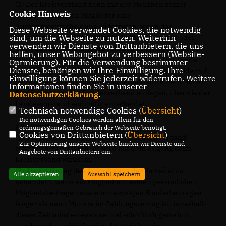
(2) Der Kreisvorstand kann mit der Mehrheit seiner
Cookie Hinweis
stimmberechtigten Mitglieder eine
Aufnahmeentscheidung widerrufen, wenn das
Diese Webseite verwendet Cookies, die notwendig
sind, um die Webseite zu nutzen. Weiterhin
betreffende Mitglied in seinem Aufnahmeantrag oder
verwenden wir Dienste von Drittanbietern, die uns
sonst zu entscheidungserheblichen Fragen schuldhaft
helfen, unser Webangebot zu verbessern (Website-
falsche Angaben gemacht oder wesentliche Umstände
Optmierung). Für die Verwendung bestimmter
Dienste, benötigen wir Ihre Einwilligung. Ihre
verschwiegen hat. Das Mitglied kann gegen den Widerruf
Einwilligung können Sie jederzeit widerrufen. Weitere
der Aufnahmeentscheidung innerhalb von einem Monat
Informationen finden Sie in unserer
Beschwerde an den Landesverband einlegen, über die der
Datenschutzerklärung
.
Landesvorstand endgültig entscheidet.
Technisch notwendige Cookies (
Übersicht
)
Die notwendigen Cookies werden allein für den
§ 9 Austritt
ordnungsgemäßen Gebrauch der Webseite benötigt.
Cookies von Drittanbietern (
Übersicht
)
(1) Der Austritt aus der Partei ist dem Kreisverband
Zur Optimierung unserer Webseite binden wir Dienste und
schriftlich zu erklären. Er wird mit dem Zugang beim
Angebote von Drittanbietern ein.
Kreisverband wirksam.
(2) Als Erklärung des Austritts aus der Partei ist zu
Alle akzeptieren
Auswahl speichern
behandeln, wenn ein Mitglied mit seinen persönlichen
Mitgliedsbeiträgen sowie mit etwaigen Sonderbeiträgen
länger als neun Monate im Zahlungsverzug ist, innerhalb
dieser Zeit mindestens zweimal schriftlich gemahnt